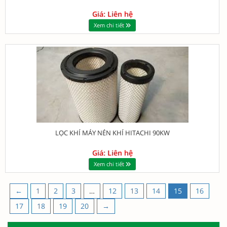
Giá: Liên hệ
Xem chi tiết
LỌC KHÍ MÁY NÉN KHÍ HITACHI 90KW
Giá: Liên hệ
Xem chi tiết
←
1
2
3
…
12
13
14
15
16
17
18
19
20
→