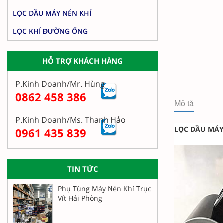
LỌC DẦU MÁY NÉN KHÍ
LỌC KHÍ ĐƯỜNG ỐNG
HỖ TRỢ KHÁCH HÀNG
P.Kinh Doanh/Mr. Hùng
0862 458 386
Mô tả
P.Kinh Doanh/Ms. Thanh Hảo
LỌC DẦU MÁY
0961 435 839
TIN TỨC
Phụ Tùng Máy Nén Khí Trục
Vít Hải Phòng