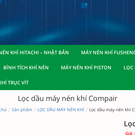
NÉN KHÍ HITACHI – NHẬT BẢN
MÁY NÉN KHÍ FUSHEN
BÌNH TÍCH KHÍ NÉN
MÁY NÉN KHÍ PISTON
LỌC
HÍ TRỤC VÍT
Lọc dầu máy nén khí Compair
/
/
/
chủ
Sản phẩm
LỌC DẦU MÁY NÉN KHÍ
Lọc dầu máy nén khí 
Lọ
Giá: