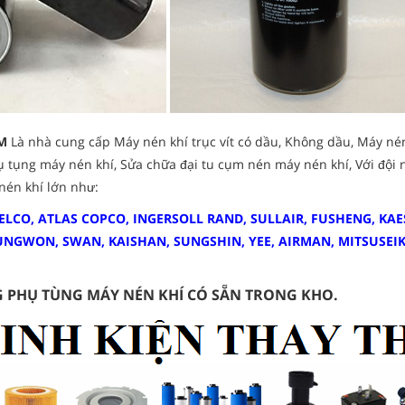
M
Là nhà cung cấp Máy nén khí trục vít có dầu, Không dầu, Máy nén 
ụ tụng máy nén khí, Sửa chữa đại tu cụm nén máy nén khí, Với đội 
nén khí lớn như:
ELCO, ATLAS COPCO, INGERSOLL RAND, SULLAIR, FUSHENG, KAE
UNGWON, SWAN, KAISHAN, SUNGSHIN, YEE, AIRMAN, MITSUSEI
G PHỤ TÙNG MÁY NÉN KHÍ CÓ SẴN TRONG KHO.