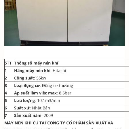
STT
Thông số máy nén khí
1
Hãng máy nén khí
: Hitachi
2
Công suất
: 55kw
3
Loại động cơ
: Động cơ thường
4
Áp suất làm việc max
: 8.5bar
5
Lưu lượng
: 10.1m3/min
6
Suất xứ
: Nhật Bản
7
Sản xuất năm
: 2009
MÁY NÉN KHÍ CŨ TẠI CÔNG TY CỔ PHẦN SẢN XUẤT VÀ