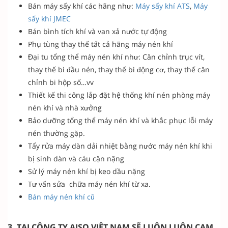
Bán máy sấy khí các hãng như:
Máy sấy khí ATS
,
Máy
sấy khí JMEC
Bán bình tích khí và van xả nước tự động
Phụ tùng thay thế tất cả hãng máy nén khí
Đại tu tổng thể máy nén khí như: Căn chỉnh trục vít,
thay thế bi đầu nén, thay thế bi động cơ, thay thế căn
chỉnh bi hộp số…vv
Thiết kế thi công lắp đặt hệ thống khí nén phòng máy
nén khí và nhà xưởng
Bảo dưỡng tổng thể máy nén khí và khắc phục lỗi máy
nén thường gặp.
Tẩy rửa máy dàn dải nhiệt bằng nước máy nén khí khi
bị sinh dàn và cáu cặn nặng
Sử lý máy nén khí bị keo dầu nặng
Tư vấn sửa chữa máy nén khí từ xa.
Bán máy nén khí cũ
3. TẠI CÔNG TY AISO VIỆT NAM SẼ LUÔN LUÔN CAM