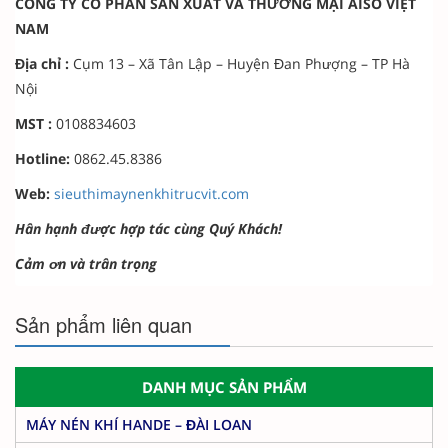
CÔNG TY CỔ PHẦN SẢN XUẤT VÀ THƯƠNG MẠI AISO VIỆT
NAM
Địa chỉ :
Cụm 13 – Xã Tân Lập – Huyện Đan Phượng – TP Hà
Nội
MST :
0108834603
Hotline:
0862.45.8386
Web:
sieuthimaynenkhitrucvit.com
Hân hạnh được hợp tác cùng Quý Khách!
Cảm ơn và trân trọng
Sản phẩm liên quan
DANH MỤC SẢN PHẨM
MÁY NÉN KHÍ HANDE – ĐÀI LOAN