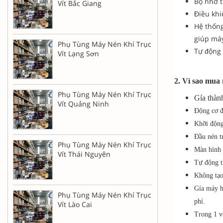
Bộ nhớ t
Vít Bắc Giang
Điều khi
Hệ thống
giúp máy
Phụ Tùng Máy Nén Khí Trục
Tự động 
Vít Lạng Sơn
2. Vì sao mua
Phụ Tùng Máy Nén Khí Trục
Gía thàn
Vít Quảng Ninh
Động cơ 
Khỡi động 
Đầu nén t
Phụ Tùng Máy Nén Khí Trục
Màn hình 
Vít Thái Nguyên
Tự động th
Không tạo
Gía máy ho
Phụ Tùng Máy Nén Khí Trục
phí.
Vít Lào Cai
Trong 1 v