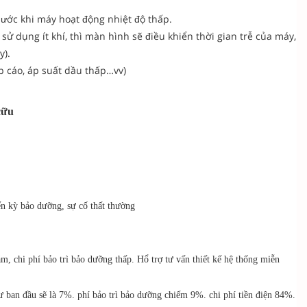
ước khi máy hoạt động nhiệt độ thấp.
ử dụng ít khí, thì màn hình sẽ điều khiển thời gian trễ của máy,
y).
p cáo, áp suất dầu thấp…vv)
cữu
n kỳ bảo dưỡng, sự cố thất thường
m, chi phí bảo trì bảo dưỡng thấp. Hổ trợ tư vấn thiết kế hệ thống miễn
 ban đầu sẽ là 7%. phí bảo trì bảo dưỡng chiếm 9%. chi phí tiền điện 84%.