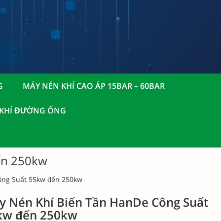
G
MÁY NÉN KHÍ CAO ÁP 15BAR – 60BAR
 KHÍ ĐƯỜNG ỐNG
ến 250kw
ông Suất 55kw đến 250kw
y Nén Khí Biến Tần HanDe Công Suất
kw đến 250kw