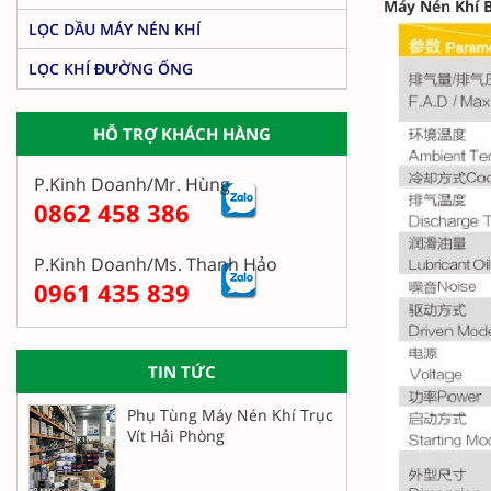
Máy Nén Khí 
LỌC DẦU MÁY NÉN KHÍ
LỌC KHÍ ĐƯỜNG ỐNG
HỖ TRỢ KHÁCH HÀNG
P.Kinh Doanh/Mr. Hùng
0862 458 386
P.Kinh Doanh/Ms. Thanh Hảo
0961 435 839
TIN TỨC
Phụ Tùng Máy Nén Khí Trục
Vít Hải Phòng