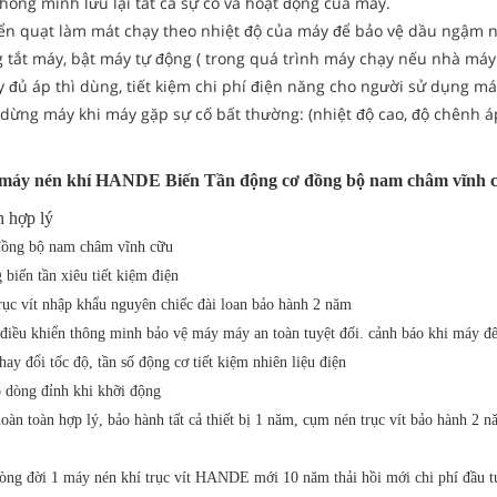
hông minh lưu lại tất cả sự cố và hoạt động của máy.
ển quạt làm mát chạy theo nhiệt độ của máy để bảo vệ dầu ngậm n
 tắt máy, bật máy tự động ( trong quá trình máy chạy nếu nhà máy s
 đủ áp thì dùng, tiết kiệm chi phí điện năng cho người sử dụng má
dừng máy khi máy gặp sự cố bất thường: (nhiệt độ cao, độ chênh á
máy nén khí HANDE Biến Tần động cơ đồng bộ nam châm vĩnh 
h hợp lý
đồng bộ nam châm vĩnh cữu
biến tần xiêu tiết kiệm điện
rục vít nhập khẩu nguyên chiếc đài loan bảo hành 2 năm
điều khiển thông minh bảo vệ máy máy an toàn tuyệt đối. cảnh báo khi máy đế
ay đổi tốc độ, tần số động cơ tiết kiệm nhiên liệu điện
 dòng đỉnh khi khỡi động
àn toàn hợp lý, bảo hành tất cả thiết bị 1 năm, cụm nén trục vít bảo hành 2 nă
òng đời 1 máy nén khí trục vít HANDE mới 10 năm thải hồi mới chi phí đầu tư