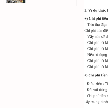
3. Ví dụ thực
+
) Chi phí tiề
– Tiêu thụ đi
Chi phí tiền đ
– Vậy nếu sử d
– Chi phí tiết
– Chi phí tiết
– Nếu sử dụng 
– Chi phí tiết
– Chi phí tiết 
+) Chi phí ti
– Điều kiện : 
– Đối với dòn
– Chi phí tiền
Lấy trung bìn