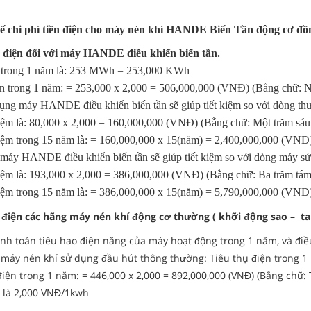
 tế chi phí tiền điện cho máy nén khí HANDE Biến Tần động cơ đ
n điện đ
ối với máy HANDE điều khiển biến tần.
ện trong 1 năm là: 253 MWh = 253,000 KWh
iện trong 1 năm: = 253,000 x 2,000 = 506,000,000 (VNĐ)
(Bằng chữ: N
ụng máy HANDE điều khiển biến tần sẽ giúp tiết kiệm so với dòng t
 kiệm là: 80,000 x 2,000 = 160,000,000 (VNĐ)
(Bằng chữ: Một trăm sáu
 kiệm trong 15 năm là: = 160,000,000 x 15(năm) = 2,400,000,000 (VNĐ) 
máy HANDE điều khiển biến tần sẽ giúp tiết kiệm so với dòng máy s
 kiệm là: 193,000 x 2,000 = 386,000,000 (VNĐ)
(Bằng chữ: Ba trăm tám
kiệm trong 15 năm là:
= 386,000,000 x 15(năm) = 5,790,000,000 (VNĐ
ền điện các hãng máy nén khí động cơ thường ( khỡi động sao – ta
Tính toán tiêu hao điện năng của máy hoạt động trong 1 năm, và điề
g máy nén khí sử dụng đầu hút thông thường: Tiêu thụ điện trong
 điện trong 1 năm: = 446,000 x 2,000 = 892,000,000 (VNĐ) (Bằng chữ
h là 2,000 VNĐ/1kwh