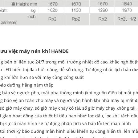
g ưu việt máy nén khí HANDE
g bền bỉ liên tục 24/7 trong môi trường nhiệt độ cao, khắc nghiệt (h
 LED hiển thị đa chức năng, dễ sử dụng. Tự động nhắc lịch bảo dư
g khí lớn hơn so với máy cùng công suất
 bảo dưỡng hằng năm thấp
g bảo vệ ngược pha, mất pha thông minh (khi nguồn điện bị mất 
g bảo vệ an toàn cho máy và người vận hành khi nhà máy bị mất đ
 số giờ máy chạy, số giờ máy chạy có tải, số giờ máy chạy không tải
i gian hoạt động của thiết bị tiêu hao như: lọc dầu, lọc khí, tách dầ
bị sự cố màn hình sẽ tự động phân tích và báo lỗi lên màn hình
tới thời kỳ bảo dưỡng màn hình điều khiển tự động hiển thị lên m