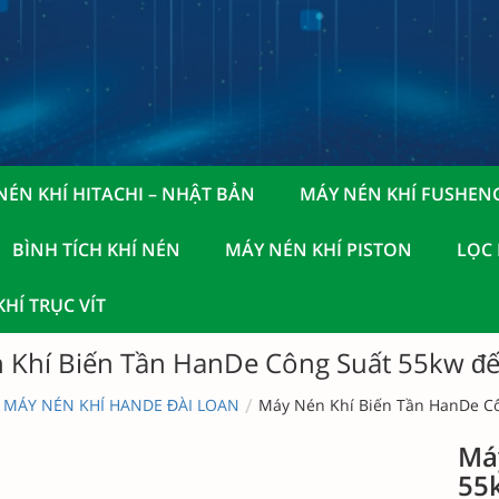
NÉN KHÍ HITACHI – NHẬT BẢN
MÁY NÉN KHÍ FUSHEN
BÌNH TÍCH KHÍ NÉN
MÁY NÉN KHÍ PISTON
LỌC
HÍ TRỤC VÍT
 Khí Biến Tần HanDe Công Suất 55kw đ
/
MÁY NÉN KHÍ HANDE ĐÀI LOAN
Máy Nén Khí Biến Tần HanDe C
Má
55