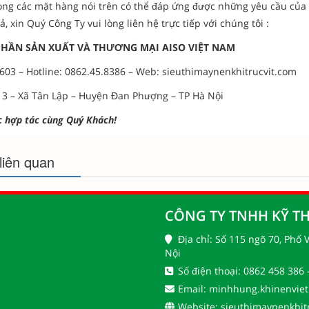
ọng các mặt hàng nói trên có thể đáp ứng được những yêu cầu của Q
, xin Quý Công Ty vui lòng liên hệ trực tiếp với chúng tôi :
PHẦN SẢN XUẤT VÀ THƯƠNG MẠI AISO VIỆT NAM
03 – Hotline: 0862.45.8386 – Web: sieuthimaynenkhitrucvit.com
3 – Xã Tân Lập – Huyện Đan Phượng – TP Hà Nội
 hợp tác cùng Quý Khách!
liên quan
CÔNG TY TNHH KỸ TH
Địa chỉ: Số 115 ngõ 70, Phố
Nội
Số điện thoại: 0862 458 386 
Email: minhhung.khinenvie
Website: sieuthimaynenkhit