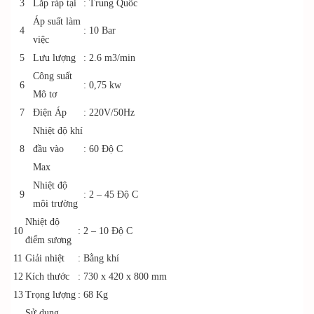
3
Lắp ráp tại
: Trung Quốc
Áp suất làm
4
: 10 Bar
việc
5
Lưu lượng
: 2.6 m3/min
Công suất
6
: 0,75 kw
Mô tơ
7
Điện Áp
: 220V/50Hz
Nhiệt độ khí
8
đầu vào
: 60 Độ C
Max
Nhiệt độ
9
: 2 – 45 Độ C
môi trường
Nhiệt độ
10
: 2 – 10 Độ C
điểm sương
11
Giải nhiệt
: Bằng khí
12
Kích thước
: 730 x 420 x 800 mm
13
Trọng lượng
: 68 Kg
Sử dụng