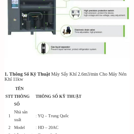
1. Thông Số Kỹ Thuật
Máy Sấy Khí 2.6m3/min Cho Máy Nén
Khí 11kw
TÊN
STT
THÔNG
THÔNG SỐ KỸ THUẬT
SỐ
Nhà sản
1
: YQ – Trung Quốc
xuất
2
Model
: HD – 20AC