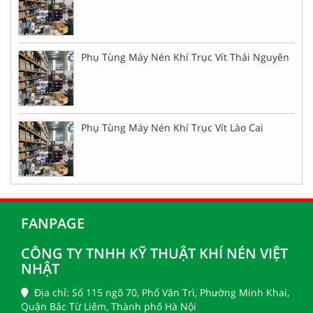
Phụ Tùng Máy Nén Khí Trục Vít Thái Nguyên
Phụ Tùng Máy Nén Khí Trục Vít Lào Cai
FANPAGE
CÔNG TY TNHH KỸ THUẬT KHÍ NÉN VIỆT
NHẬT
Địa chỉ: Số 115 ngõ 70, Phố Văn Trì, Phường Minh Khai,
Quận Bắc Từ Liêm, Thành phố Hà Nội