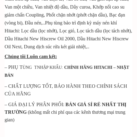
Van một chiều, Van nhiệt độ dầu, Dây curoa, Khớp nối cao su
giảm chấn Coupling, Phốt chặn nhớt (phớt chặn dầu), Bạc đạn
(vòng bi), Đầu nén,..Phụ tùng bảo trì định kỳ máy nén khí
Hitachi: Lọc dầu (lọc nhớt), Lọc gió, Lọc tách dầu (lọc tách nhớt),
Dầu Hitachi New Hiscrew Oil 2000, Dầu Hitachi New Hiscrew
Oil Next, Dung dịch súc rửa két giải nhiệt,..
Chúng tôi Luôn cam kết:
– PHỤ T
ÙNG
TNHẬP KHẨU:
CHÍNH HÃNG HITACHI – NHẬT
BẢN
– CHẤT LƯỢNG TỐT, BẢO HÀNH THEO CHÍNH SÁCH
CỦA HÃNG
– GIÁ ĐẠI LÝ PHÂN PHỐI:
BÁN GIÁ SỈ RẺ NHẤT THỊ
TRƯỜNG
(không mất chi phí qua các kênh thương mại trung
gian)