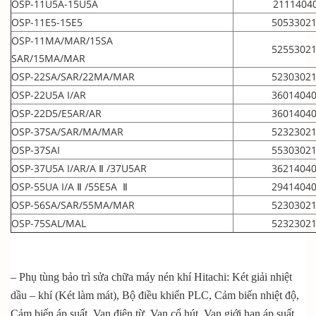
OSP-11U5A-15U5A
2111404
OSP-11E5-15E5
5053302
OSP-11MA/MAR/15SA
5255302
SAR/15MA/MAR
OSP-22SA/SAR/22MA/MAR
5230302
OSP-22U5A I/AR
3601404
OSP-22D5/E5AR/AR
3601404
OSP-37SA/SAR/MA/MAR
5232302
OSP-37SAI
5530302
OSP-37U5A I/AR/A Ⅱ /37U5AR
3621404
OSP-55UA I/A Ⅱ /55E5A Ⅱ
2941404
OSP-56SA/SAR/55MA/MAR
5230302
OSP-75SAL/MAL
5232302
– Phụ tùng bảo trì sửa chữa máy nén khí Hitachi: Két giải nhiệt
dầu – khí (Két làm mát), Bộ điều khiển PLC, Cảm biến nhiệt độ,
Cảm biến áp suất, Van điện từ, Van cổ hút, Van giới hạn áp suất,