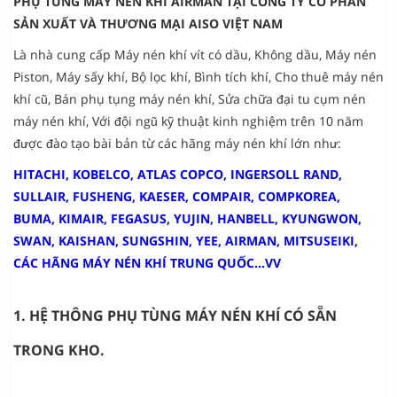
PHỤ TÙNG MÁY NÉN KHÍ AIRMAN TẠI CÔNG TY CỔ PHẦN
SẢN XUẤT VÀ THƯƠNG MẠI AISO VIỆT NAM
Là nhà cung cấp Máy nén khí vít có dầu, Không dầu, Máy nén
Piston, Máy sấy khí, Bộ lọc khí, Bình tích khí, Cho thuê máy nén
khí cũ, Bán phụ tụng máy nén khí, Sửa chữa đại tu cụm nén
máy nén khí, Với đội ngũ kỹ thuật kinh nghiệm trên 10 năm
được đào tạo bài bản từ các hãng máy nén khí lớn như:
HITACHI, KOBELCO, ATLAS COPCO, INGERSOLL RAND,
SULLAIR, FUSHENG, KAESER, COMPAIR, COMPKOREA,
BUMA, KIMAIR, FEGASUS, YUJIN, HANBELL, KYUNGWON,
SWAN, KAISHAN, SUNGSHIN, YEE, AIRMAN, MITSUSEIKI,
CÁC HÃNG MÁY NÉN KHÍ TRUNG QUỐC…VV
1. HỆ THÔNG PHỤ TÙNG MÁY NÉN KHÍ CÓ SẴN
TRONG KHO.