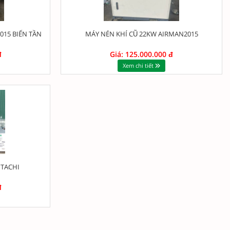
015 BIẾN TẦN
MÁY NÉN KHÍ CŨ 22KW AIRMAN2015
đ
Giá: 125.000.000 đ
Xem chi tiết
ITACHI
đ