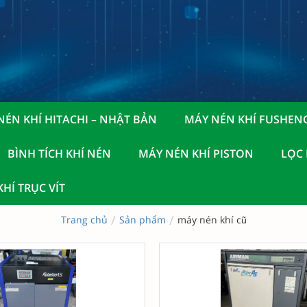
NÉN KHÍ HITACHI – NHẬT BẢN
MÁY NÉN KHÍ FUSHEN
BÌNH TÍCH KHÍ NÉN
MÁY NÉN KHÍ PISTON
LỌC
HÍ TRỤC VÍT
/
/
Trang chủ
Sản phẩm
máy nén khí cũ