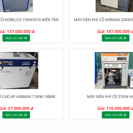
CŨ KOBELCO 15KW2016 BIẾN TẦN
MÁY NÉN KHÍ CŨ AIRMAN 22KW2
iá: 137.000.000 đ
Giá: 187.000.000 
Xem chi tiết
Xem chi tiết
Í CAO ÁP AIRMAN 7.5KW 14BAR
MÁY NÉN KHÍ CŨ 37KW H
Giá: 57.000.000 đ
Giá: 110.500.000 
Xem chi tiết
Xem chi tiết