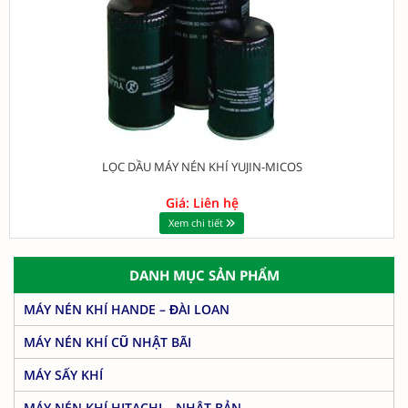
LỌC DẦU MÁY NÉN KHÍ YUJIN-MICOS
Giá: Liên hệ
Xem chi tiết
DANH MỤC SẢN PHẨM
MÁY NÉN KHÍ HANDE – ĐÀI LOAN
MÁY NÉN KHÍ CŨ NHẬT BÃI
MÁY SẤY KHÍ
MÁY NÉN KHÍ HITACHI – NHẬT BẢN