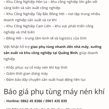
– Khu Công Nghiệp Hòn La
–
khu
công
nghiệp
lớn
gắn
với
cảng
biển
và
sản
xuất
công
nghiệp
– Khu Công Nghiệp Tây Bắc Đồng Hới
–
nơi
tập
trung
nhiều
doanh
nghiệp
sản
xuất
và
cơ
khí
– Khu Công Nghiệp Cam Liên
–
khu
vực
phát
triển
công
nghiệp
và
chế
biến
– Đồng Hới
–
trung
tâm
kinh
tế
và
logistics
của
tỉnh
Việt
Nhật
hỗ
trợ
giao
phụ
tùng
nhanh
đến
nhà
máy,
xưởng
sản
xuất
và
khu
công
nghiệp
tại
Quảng
Bình
,
giúp
doanh
nghiệp
–
Khắc
phục
sự
cố
máy
nén
khí
kịp
thời
–
Giảm
thời
gian
dừng
máy
–
Đảm
bảo
dây
chuyền
sản
xuất
hoạt
động
liên
tục
Báo giá phụ tùng máy nén khí
–
Hotline:
0862 45 8386 / 0961 435 839