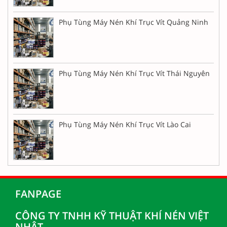
Phụ Tùng Máy Nén Khí Trục Vít Quảng Ninh
Phụ Tùng Máy Nén Khí Trục Vít Thái Nguyên
Phụ Tùng Máy Nén Khí Trục Vít Lào Cai
FANPAGE
CÔNG TY TNHH KỸ THUẬT KHÍ NÉN VIỆT
NHẬT