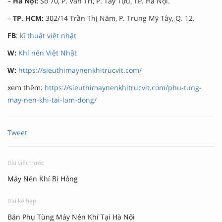
–
Hà Nội:
Số 70, P. Văn Trì, P. Tây Tựu, TP. Hà Nội.
–
TP. HCM:
302/14 Trần Thị Năm, P. Trung Mỹ Tây, Q. 12.
FB
:
kĩ thuật việt nhật
W:
Khí nén Việt Nhật
W:
https://sieuthimaynenkhitrucvit.com/
xem thêm:
https://sieuthimaynenkhitrucvit.com/phu-tung-
may-nen-khi-tai-lam-dong/
Tweet
Bài viết trước
Máy Nén Khí Bị Hỏng
Bài kế tiếp
Bán Phụ Tùng Máy Nén Khí Tại Hà Nội