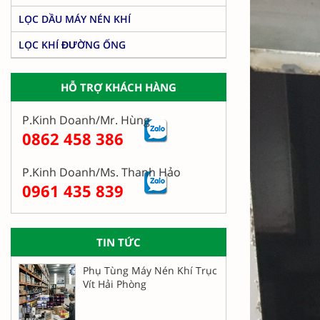
LỌC DẦU MÁY NÉN KHÍ
LỌC KHÍ ĐƯỜNG ỐNG
HỖ TRỢ KHÁCH HÀNG
P.Kinh Doanh/Mr. Hùng
0862 458 386
P.Kinh Doanh/Ms. Thanh Hảo
0961 435 839
TIN TỨC
Phụ Tùng Máy Nén Khí Trục
Vít Hải Phòng