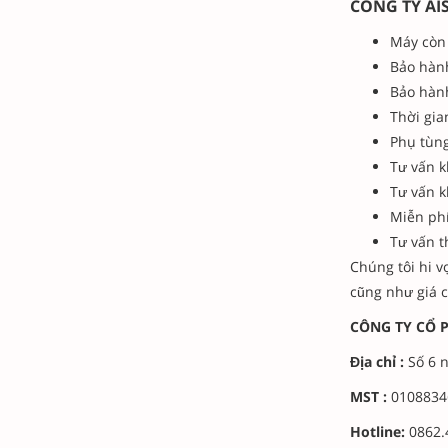
CÔNG TY AI
Máy còn 
Bảo hà
Bảo hà
Thời gia
Phụ tùng
Tư vấn k
Tư vấn k
Miễn ph
Tư vấn t
Chúng tôi hi v
cũng như giá cả
CÔNG TY CỔ 
Địa chỉ :
Số 6 n
MST :
0108834
Hotline:
0862.