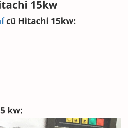
itachi 15kw
í
cũ Hitachi 15kw:
15 kw: