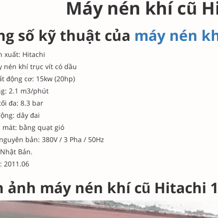
Máy nén khí cũ H
ng số kỹ thuật của
máy nén kh
 xuất: Hitachi
 nén khí trục vít có dầu
t động cơ: 15kw (20hp)
g: 2.1 m3/phút
ối đa: 8.3 bar
ộng: dây đai
 mát: bằng quạt gió
nguyên bản: 380V / 3 Pha / 50Hz
 Nhật Bản.
: 2011.06
h ảnh máy nén khí cũ Hitachi 