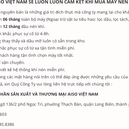
SO VIỆT NAM SẼ LUÔN LUÔN CAM KẾT KHI MUA MÁY NÉN 
nguyên bản là những giá trị đích thực mà công ty mang lại cho kh
nh
06 tháng
toàn bộ máy (Ngoại trừ vật tư tiêu hao: lọc dầu, lọc tách,
nh
12 tháng
đầu nén khí.
n khắc phục sự cố từ 4-8h.
 thay thấy và dầu mỡ luôn có sẵn trong kho.
hắc phục sự cố từ xa tận tình miễn phí.
hách hàng tận tình chọn máy tốt nhất.
í vận chuyển.
hiết kế hệ thống khí nén miễn phí.
ọng các mặt hàng nói trên có thể đáp ứng được những yêu cầu của Q
, xin Quý Công Ty vui lòng liên hệ trực tiếp với chúng tôi :
PHẦN SẢN XUẤT VÀ THƯƠNG MẠI AISO VIỆT NAM
gõ 136/2 phố Ngọc Trì, phường Thạch Bàn, quận Long Biên, thành 
603
45.8386