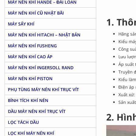
MÁY NÉN KHÍ HANDE – ĐÀI LOAN
MÁY NÉN KHÍ CŨ NHẬT BÃI
1. Thô
MÁY SẤY KHÍ
Hãng sản
MÁY NÉN KHÍ HITACHI – NHẬT BẢN
Kiểu máy
MÁY NÉN KHÍ FUSHENG
Công suấ
MÁY NÉN KHÍ CAO ÁP
Lưu lượn
Áp suất t
MÁY NÉN KHÍ INGERSOLL RAND
Truyền đ
MÁY NÉN KHÍ PISTON
Kiểu làm
Điện áp 
PHỤ TÙNG MÁY NÉN KHÍ TRỤC VÍT
Xuất xứ:
BÌNH TÍCH KHÍ NÉN
Sản xuất
DẦU MÁY NÉN KHÍ TRỤC VÍT
2. Hìn
LỌC TÁCH DẦU
LỌC KHÍ MÁY NÉN KHÍ