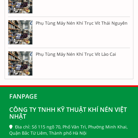
Phụ Tùng Máy Nén Khí Trục Vít Thái Nguyên
Phụ Tùng Máy Nén Khí Trục Vít Lào Cai
FANPAGE
CÔNG TY TNHH KỸ THUẬT KHÍ NÉN VIỆT
NHẬT
Địa chỉ: Số 115 ngõ 70, Phố Văn Trì, Phường Minh Khai,
Quận Bắc Từ Liêm, Thành phố Hà Nội