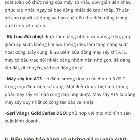
soát toàn bộ chức năng của máy, từ khâu đơn giản đến khâu
phức tạp nhất, ngay cả báo động nhiệt độ cao / thấp. Thuận
lợi cho người sử dụng và hạn chế tiêu thụ điện năng trong
quá trình vận hành.
–
Bộ trao đổi nhiệt
được làm bằng nhôm và buồng trộn, giúp
giảm áp suất, không khí lưu thông đều, làm tăng năng suất
hoạt động. Đây cũng là ưu điểm của dòng máy sấy khí ATS,
máy có bầu trao đổi nhiệt bằng nhôm nên nhỏ gọn, dễ dàng
lắp đặt, di chuyển, và hoạt động êm ái.
–Máy sấy khí ATS
có điểm sương duy trì ổn định ở 3 độ C
trong mọi điều kiện sử dụng. Một điểm khác biệt mà không
phải máy sấy khí nào cũng đáp ứng được. Máy sấy ATS là dòng
máy sấy duy nhất có công tắc bảo vệ nhiệt.
–
Seri Vàng ( Gold Series DGO)
phù hợp với mọi mô hình sản
xuất kinh doanh.
II. Điều kiện bảo hành và những giá trị phía AISO